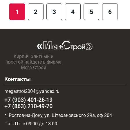
1
2
3
4
5
6
Кирпич элитный и
простой найдете в фирме
Мега-Строй
Контакты
megastroi2004@yandex.ru
+7 (903) 401-26-19
+7 (863) 210-49-70
г. Ростов-на-Дону, ул. Штахановского 29а, оф 204
Пн. - Пт. c 09:00 до 18:00